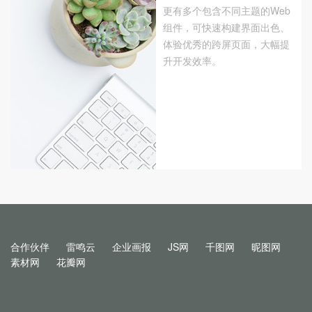
更有多个包含不同主题的Web
组件，可快速构建界面出色、
体验优秀的跨屏页面，大幅提
升开发效率。
合作伙伴
雷鸣云
企业画报
JS网
千图网
昵图网
素材网
花瓣网