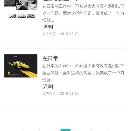
在日常的工作中，不知道大家有没有遇到以下
这些问题：面对这样的问题，我养成了一个习
惯就...
[详细]
发布时间：
2019-03-12
在日常
在日常的工作中，不知道大家有没有遇到以下
这些问题：面对这样的问题，我养成了一个习
惯就...
[详细]
发布时间：
2019-03-12